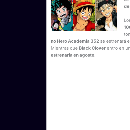
de
Lo
10
to
no Hero Academia 352
se estrenará e
Mientras que
Black Clover
entro en un
estrenaría en agosto
.