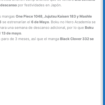
c
 descanso
por festividades en Japón.
a
r
s mangas
One Piece 1048, Jujutsu Kaisen 183 y Mashle
6
se estrenarían el
6 de Mayo
. Boku no Hero Academia se
p
mara una semana de descanso adicional, por lo que
Boku
o
l
13 de mayo
.
r
 paro de 3 meses, así que el manga
Black Clover 332 se
: