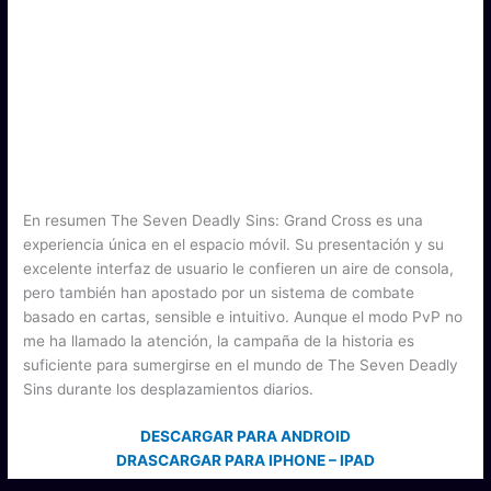
En resumen The Seven Deadly Sins: Grand Cross es una
experiencia única en el espacio móvil. Su presentación y su
excelente interfaz de usuario le confieren un aire de consola,
pero también han apostado por un sistema de combate
basado en cartas, sensible e intuitivo. Aunque el modo PvP no
me ha llamado la atención, la campaña de la historia es
suficiente para sumergirse en el mundo de The Seven Deadly
Sins durante los desplazamientos diarios.
DESCARGAR PARA ANDROID
DRASCARGAR PARA IPHONE – IPAD