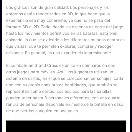
Los gráficos son de gran calidad. Los personajes y los
entornos están renderizados en 3D, lo que hace que la
experiencia sea muy coherente, ya que no se pasa del
formato 3D al 2D. Todo, desde las escenas de corte del juego
hasta los movimientos definitivos en las batallas, está bien
animado, lo que se extiende a los diferentes mundos centrales
que visitas, que te permiten explorar, comprar y recoger
misiones. En general, es una experiencia impresionante.
El combate en Grand Cross es único en comparación con
otros juegos para móviles. Aquí, los jugadores utilizan un
sistema de cartas, en el que se coleccionan personajes, cada
uno con su propio conjunto de habilidades, que también se
representan como cartas. Los equipos para las batallas
pueden tener hasta 3 personajes diferentes, con una cuarta
ranura de personaje disponible en medio de la batalla en caso
de que pierdas a alguien en una pelea.