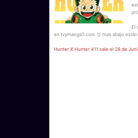
est
pr
El
en tvymanga3.com 🥇 mas abajo están l
Hunter X Hunter 411 sale el 28 de Jun