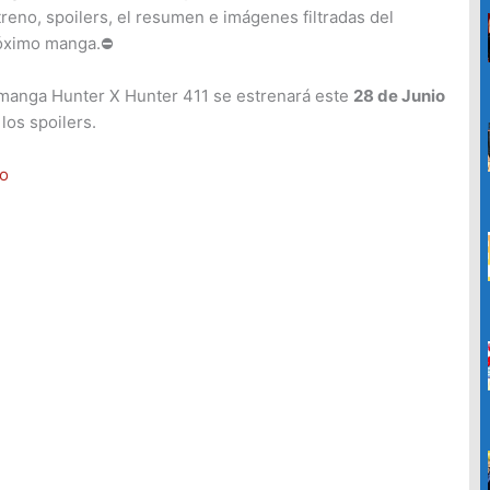
c
reno, spoilers, el resumen e imágenes filtradas del
a
óximo manga.⛔
r
 manga Hunter X Hunter 411 se estrenará este
28 de Junio
p
os spoilers.
o
r
io
: