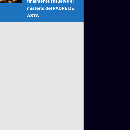
finalmente resuelve el
misterio del PADRE DE
ASTA