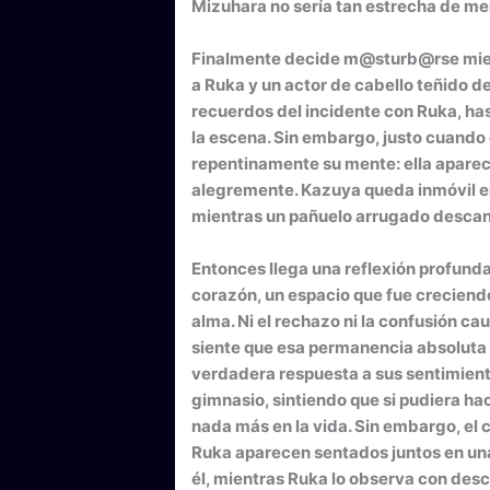
Mizuhara no sería tan estrecha de me
Finalmente decide m@sturb@rse mient
a Ruka y un actor de cabello teñido d
recuerdos del incidente con Ruka, has
la escena. Sin embargo, justo cuando 
repentinamente su mente: ella aparece
alegremente. Kazuya queda inmóvil en
mientras un pañuelo arrugado descans
Entonces llega una reflexión profunda:
corazón, un espacio que fue crecien
alma. Ni el rechazo ni la confusión cau
siente que esa permanencia absoluta d
verdadera respuesta a sus sentimient
gimnasio, sintiendo que si pudiera hac
nada más en la vida. Sin embargo, el 
Ruka aparecen sentados juntos en una
él, mientras Ruka lo observa con desco