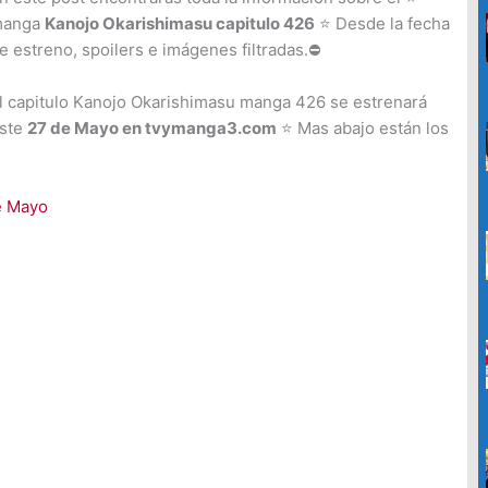
c
anga
Kanojo Okarishimasu capitulo 426
⭐ Desde la fecha
a
e estreno, spoilers e imágenes filtradas.⛔
r
l capitulo Kanojo Okarishimasu manga 426 se estrenará
p
ste
27 de Mayo en tvymanga3.com
⭐ Mas abajo están los
o
r
:
e Mayo