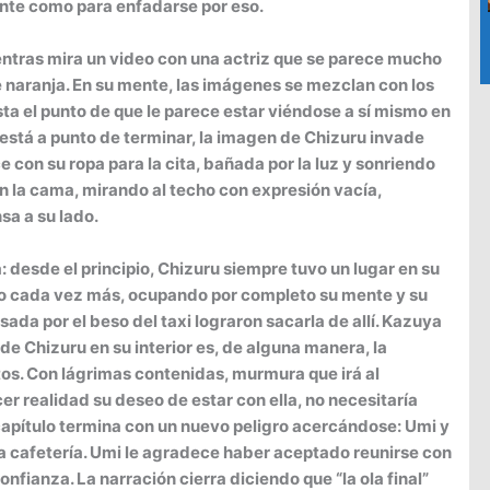
nte como para enfadarse por eso.
ras mira un video con una actriz que se parece mucho
e naranja. En su mente, las imágenes se mezclan con los
ta el punto de que le parece estar viéndose a sí mismo en
está a punto de terminar, la imagen de Chizuru invade
 con su ropa para la cita, bañada por la luz y sonriendo
 la cama, mirando al techo con expresión vacía,
a a su lado.
 desde el principio, Chizuru siempre tuvo un lugar en su
do cada vez más, ocupando por completo su mente y su
sada por el beso del taxi lograron sacarla de allí. Kazuya
e Chizuru en su interior es, de alguna manera, la
os. Con lágrimas contenidas, murmura que irá al
er realidad su deseo de estar con ella, no necesitaría
capítulo termina con un nuevo peligro acercándose: Umi y
 cafetería. Umi le agradece haber aceptado reunirse con
nfianza. La narración cierra diciendo que “la ola final”