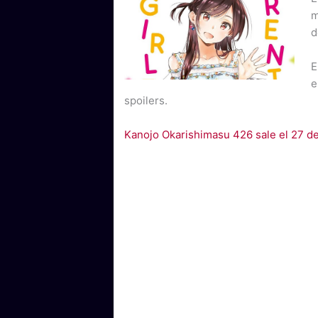
m
d
E
e
spoilers.
Kanojo Okarishimasu 426 sale el 27 d