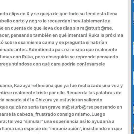
o clips en X y se queja de que todo su feed está llena
abello corto y negro le recuerdan inevitablemente a
cae en cuenta de que lleva dos días sin m@sturb@rse.
acer, pensando también en qué intentará Ruka la próxima
izó sobre esa misma cama y se pregunta si habrían
erminado antes. Admitiendo para sí mismo que realmente
íntimas con Ruka, pero enseguida se reprende pensando
y preguntándose con qué cara podría confesársele
u cama, Kazuya reflexiona que ya fue rechazado una vez y
ntirse realmente triste por ello. Recuerda las palabras de
a pasado si él y Chizuru ya estuvieran saliendo
e que quizá no sería tan grave m@sturb@rse pensando en
pearse la cabeza, frustrado consigo mismo. Luego
a: tal vez “simular” una experiencia así lo ayudaría a
lo llama una especie de “inmunización”, insistiendo en que