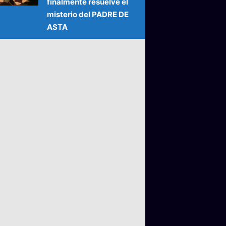
finalmente resuelve el
misterio del PADRE DE
ASTA