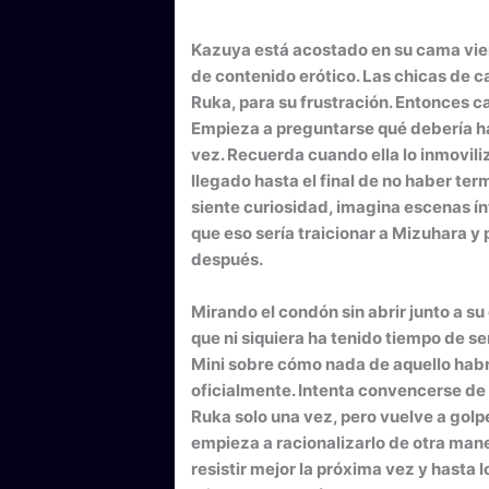
Kazuya está acostado en su cama viend
de contenido erótico. Las chicas de c
Ruka, para su frustración. Entonces 
Empieza a preguntarse qué debería h
vez. Recuerda cuando ella lo inmovil
llegado hasta el final de no haber t
siente curiosidad, imagina escenas 
que eso sería traicionar a Mizuhara 
después.
Mirando el condón sin abrir junto a s
que ni siquiera ha tenido tiempo de se
Mini sobre cómo nada de aquello habrí
oficialmente. Intenta convencerse d
Ruka solo una vez, pero vuelve a gol
empieza a racionalizarlo de otra maner
resistir mejor la próxima vez y hasta 