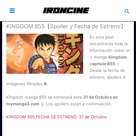
Busc
KINGDOM 855【Spoiler y Fecha de Estreno】
En este post
encontrarás toda la
información sobre el
⭐ manga
Kingdom
capítulo 855
⭐
Desde la fecha de
estreno, spoilers e
imágenes filtradas.⛔
Kingdom manga 855 se estrenará este
31 de Octubre en
tvymanga3.com
🥇 Los spoilers están a continuación.
KINGDOM 855 FECHA DE ESTRENO: 31 de Octubre