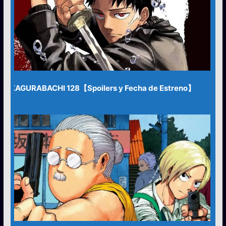
p
o
r
:
KAGURABACHI 128【Spoilers y Fecha de Estreno】