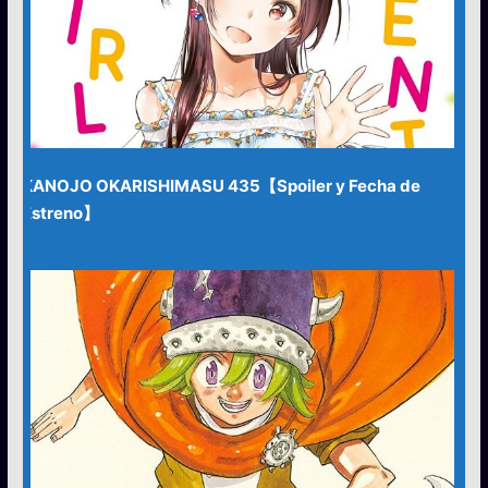
KANOJO OKARISHIMASU 435【Spoiler y Fecha de
Estreno】