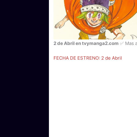
2 de Abril en tvymanga2.com
✅ Mas ab
FECHA DE ESTRENO: 2 de Abril