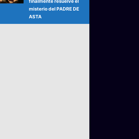
finalmente resuelve el
misterio del PADRE DE
ASTA