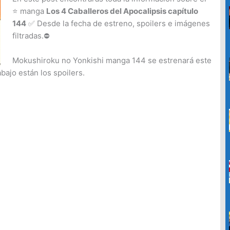
c
⭐ manga
Los 4 Caballeros del Apocalipsis capítulo
a
144
✅ Desde la fecha de estreno, spoilers e imágenes
r
filtradas.⛔
p
Mokushiroku no Yonkishi manga 144 se estrenará este
o
ajo están los spoilers.
r
: