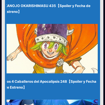
KANOJO OKARISHIMASU 435【Spoiler y Fecha de
Estreno】
Los 4 Caballeros del Apocalipsis 248【Spoiler y Fecha
de Estreno】