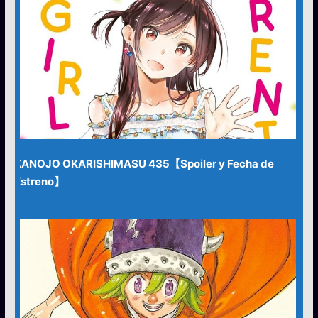
KANOJO OKARISHIMASU 435【Spoiler y Fecha de
Estreno】