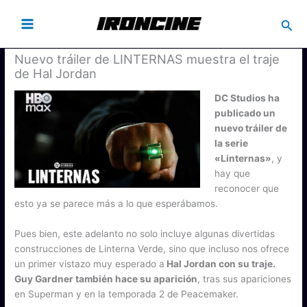
Busc
Nuevo tráiler de LINTERNAS muestra el traje
de Hal Jordan
DC Studios ha
publicado un
nuevo tráiler de
la serie
«Linternas»
, y
hay que
reconocer que
esto ya se parece más a lo que esperábamos.
Pues bien, este adelanto no solo incluye algunas divertidas
construcciones de Linterna Verde, sino que incluso nos ofrece
un primer vistazo muy esperado a
Hal Jordan con su traje.
Guy Gardner también hace su aparición
, tras sus apariciones
en Superman y en la temporada 2 de Peacemaker.