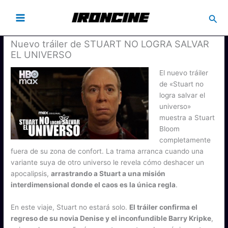
Busc
Nuevo tráiler de STUART NO LOGRA SALVAR
EL UNIVERSO
El nuevo tráiler
de «Stuart no
logra salvar el
universo»
muestra a Stuart
Bloom
completamente
fuera de su zona de confort. La trama arranca cuando una
variante suya de otro universo le revela cómo deshacer un
apocalipsis,
arrastrando a Stuart a una misión
interdimensional donde el caos es la única regla
.
En este viaje, Stuart no estará solo.
El tráiler confirma el
regreso de su novia Denise y el inconfundible Barry Kripke
,