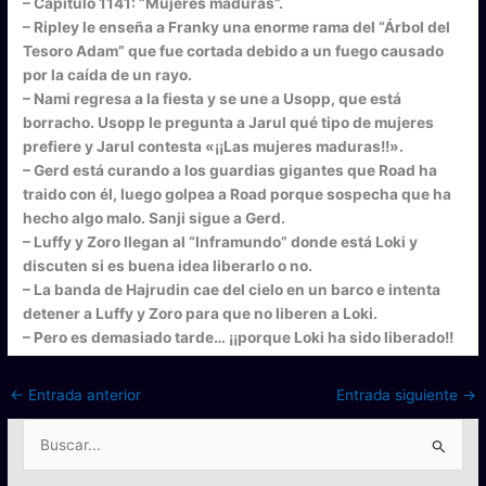
– Capítulo 1141: “Mujeres maduras”.
– Ripley le enseña a Franky una enorme rama del “Árbol del
Tesoro Adam” que fue cortada debido a un fuego causado
por la caída de un rayo.
– Nami regresa a la fiesta y se une a Usopp, que está
borracho. Usopp le pregunta a Jarul qué tipo de mujeres
prefiere y Jarul contesta «¡¡Las mujeres maduras!!».
– Gerd está curando a los guardias gigantes que Road ha
traido con él, luego golpea a Road porque sospecha que ha
hecho algo malo. Sanji sigue a Gerd.
– Luffy y Zoro llegan al “Inframundo” donde está Loki y
discuten si es buena idea liberarlo o no.
– La banda de Hajrudin cae del cielo en un barco e intenta
detener a Luffy y Zoro para que no liberen a Loki.
– Pero es demasiado tarde… ¡¡porque Loki ha sido liberado!!
←
Entrada anterior
Entrada siguiente
→
B
u