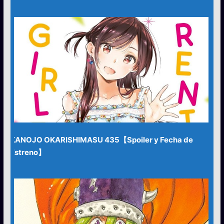
KANOJO OKARISHIMASU 435【Spoiler y Fecha de
Estreno】