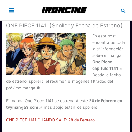
Busc
ONE PIECE 1141【Spoiler y Fecha de Estreno】
En este post
encontrarás toda
la ✅ información
sobre el manga
One Piece
capítulo 1141
⭐
Desde la fecha
de estreno, spoilers, el resumen e imágenes filtradas del
próximo manga.⛔
El manga One Piece 1141 se estrenará este
28 de Febrero en
tvymanga3.com
✅ mas abajo están los spoilers.
ONE PIECE 1141 CUANDO SALE: 28 de Febrero