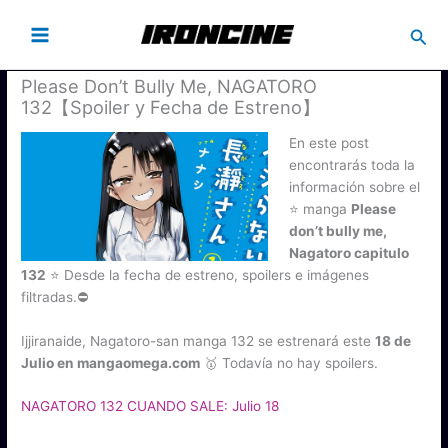
Busc
Please Don’t Bully Me, NAGATORO
132【Spoiler y Fecha de Estreno】
En este post
encontrarás toda la
información sobre el
⭐ manga
Please
don’t bully me,
Nagatoro capitulo
132
⭐ Desde la fecha de estreno, spoilers e imágenes
filtradas.⛔
Ijjiranaide, Nagatoro-san manga 132 se estrenará este
18 de
Julio en mangaomega.com
🥇 Todavía no hay spoilers.
NAGATORO 132 CUANDO SALE: Julio 18