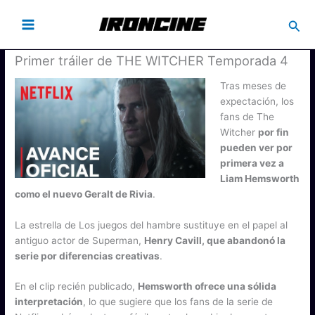
Busc
Primer tráiler de THE WITCHER Temporada 4
Tras meses de
expectación, los
fans de The
Witcher
por fin
pueden ver por
primera vez a
Liam Hemsworth
como el nuevo Geralt de Rivia
.
La estrella de Los juegos del hambre sustituye en el papel al
antiguo actor de Superman,
Henry Cavill, que abandonó la
serie por diferencias creativas
.
En el clip recién publicado,
Hemsworth ofrece una sólida
interpretación
, lo que sugiere que los fans de la serie de