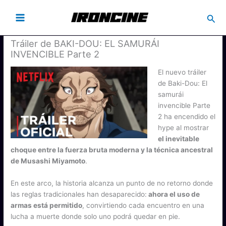
Busc
Tráiler de BAKI-DOU: EL SAMURÁI
INVENCIBLE Parte 2
El nuevo tráiler
de Baki-Dou: El
samurái
invencible Parte
2 ha encendido el
hype al mostrar
el inevitable
choque entre la fuerza bruta moderna y la técnica ancestral
de Musashi Miyamoto
.
En este arco, la historia alcanza un punto de no retorno donde
las reglas tradicionales han desaparecido:
ahora el uso de
armas está permitido
, convirtiendo cada encuentro en una
lucha a muerte donde solo uno podrá quedar en pie.