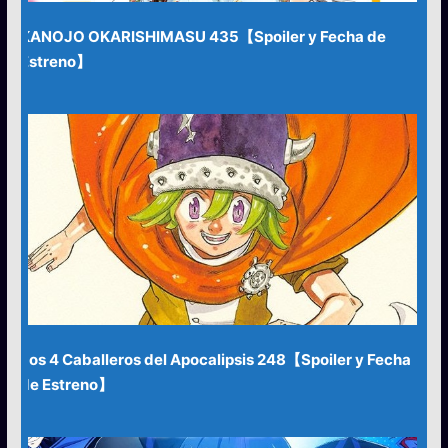
KANOJO OKARISHIMASU 435【Spoiler y Fecha de
Estreno】
Los 4 Caballeros del Apocalipsis 248【Spoiler y Fecha
de Estreno】